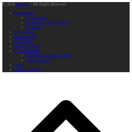
© 2016
sofaq.fr
- All Rights Reserved
Presentation
L’association
les membres de la SOFAQ
le bureau
Les comités
Congrès 2026
Formations
Offres d’emploi
Espace membre
Congrès des membres 2026
Articles Sofaq
Liens
Devenir membre