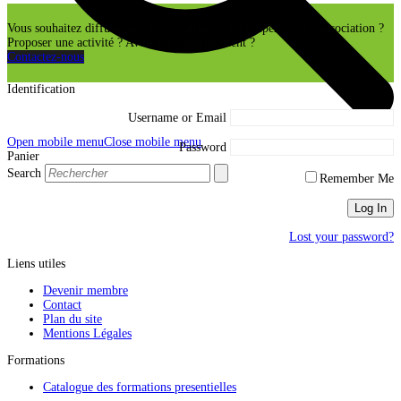
Vous souhaitez diffuser une information ? Participer à notre association ?
Proposer une activité ? Avoir un renseignement ?
Contactez-nous
Identification
Username or Email
Open mobile menu
Close mobile menu
Password
Panier
Search
Remember Me
Lost your password?
Liens utiles
Devenir membre
Contact
Plan du site
Mentions Légales
Formations
Catalogue des formations presentielles