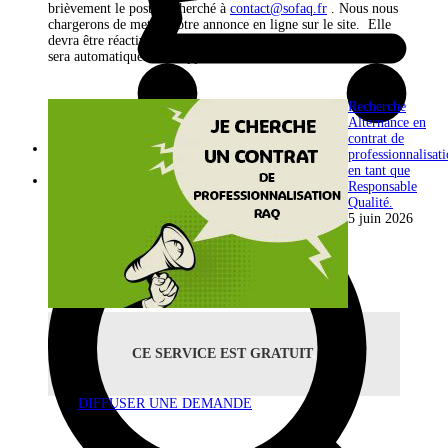
brièvement le poste recherché à
contact@sofaq.fr
. Nous nous
chargerons de mettre votre annonce en ligne sur le site. Elle
devra être réactivée tous les 3 mois. Dans le cas contraire, elle
sera automatiquement supprimée.
Recherche
Alternance en
contrat de
professionnalisat
0 Items
-
en tant que
Rechercher
Responsable
Qualité.
5 juin 2026
CE SERVICE EST GRATUIT
.
DIFFUSER UNE DEMANDE