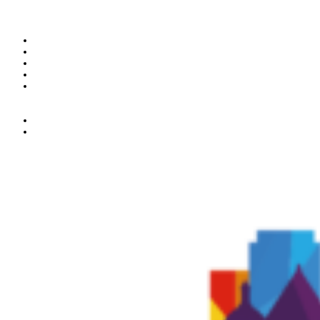
L’association
les membres de la SOFAQ
le bureau
Les comités
Congrès 2026
Formations
Offres d’emploi
Espace membre
Congrès des membres 2026
Articles Sofaq
Liens
Devenir membre