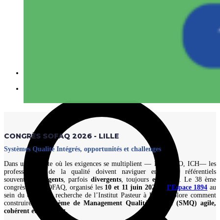
0 Items
-
Rechercher
CONGRÈS SOFAQ 2026 - LILLE
Systèmes Qualité Intégrés, opportunités et challenges
Dans un contexte où les exigences se multiplient — BPX, ISO, ICH— les
professionnels de la qualité doivent naviguer entre des référentiels
souvent
convergents
, parfois
divergents
, toujours
exigeants
. Le 38 ème
congrès de la SOFAQ, organisé les
10 et 11 juin 2026 à
l’Espace 1894
au
sein du centre de recherche de l’Institut Pasteur à Lille, explore comment
construire un
Système de Management Qualité Intégré (SMQ) agile,
cohérent et inspirant.