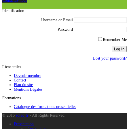
Contactez-nous
Identification
Username or Email
Password
Remember Me
Lost your password?
Liens utiles
Devenir membre
Contact
Plan du site
Mentions Légales
Formations
Catalogue des formations presentielles
© 2016
sofaq.fr
- All Rights Reserved
Presentation
L’association