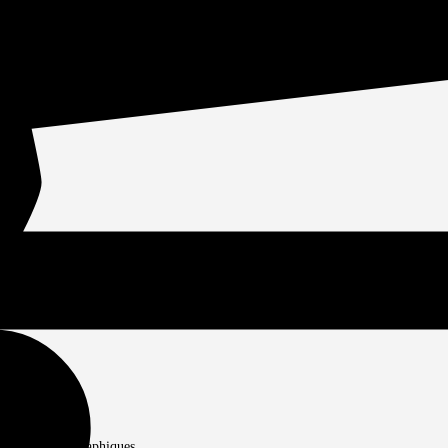
ires :
léments bibliographiques