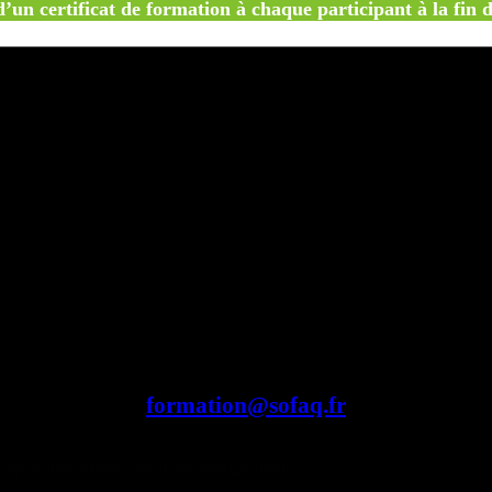
’un certificat de formation à chaque participant à la fin de
En session organisée par la SOFAQ
En Intra- entreprise
Merci de faire votre demande auprès du comité formation :
formation@sofaq.fr
roposer une activité ? Avoir un renseignement ?