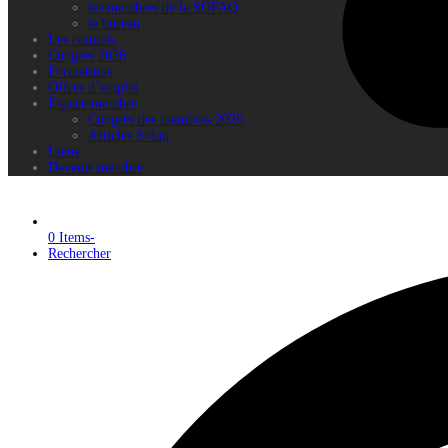
les membres de la SOFAQ
le bureau
Les comités
Congrès 2026
Formations
Offres d’emploi
Espace membre
Congrès des membres 2026
Articles Sofaq
Liens
Devenir membre
0 Items
-
Rechercher