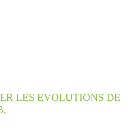
ION
ER LES EVOLUTIONS DE
3.
Organisme de formation :
CQS
Formateur :
Luc VILLEDIEU (CLV Management)