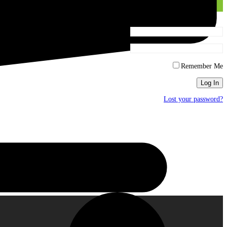
Username or Email
Password
Remember Me
Lost your password?