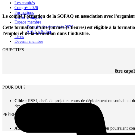
Les comités
Congrès 2026
Formations
Le comité Formation de la SOFAQ en association avec l’organis
Offres d’emploi
Espace membre
Cette formation d’une journée (7 heures) est éligible à la formati
Congrès des membres 2026
Articles Sofaq
l’emploi et de la formation dans l’industrie.
Liens
Devenir membre
OBJECTIFS
être capa
POUR QUI ?
Cible :
RSSI, chefs de projet en cours de déploiement ou souhaitant d
Système de Management Intégré.
PRÉREQUIS
Aucun –
Des notions de base en système d’information pourraient const