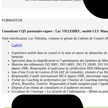
FORMATEUR
Consultant CQS partenaire expert : Luc VILLEDIEU, société CLV Ma
Votre interlocuteur, Luc Villedieu, créateur et gérant du Cabinet de Consei
Caddy
0
Expérience avérée dans le conseil et la mise en œuvre de démarches de 
humaine.
Spécialisé dans la simplification et l’optimisation des Systèmes de Ma
Maitrise des référentiels ISO 9001, ISO 14001, ISO TS 16949, ISO 9100
depuis 2006. Responsable d’audit pour la certification HDS Héberge
Issu d’une Ecole de Gestion (ESA-IAE de Grenoble), titulaire d’un M
Responsable d’audit international IRCA depuis 1998, intervenant 
Formé au Coaching de performance par l’Institut de Coaching Interna
(Paris, Bruxelles, Genève). Responsable d’audit européen pour l’éga
Dispose d’un réseau de consultants et d’auditeurs reconnus.
Co-auteur de l’ouvrage « La sécurité de l’information – Mettre en pra