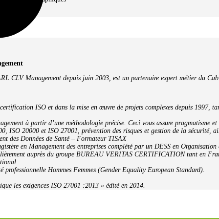
nagement
l SARL CLV Management depuis juin 2003, est un partenaire expert métier du Ca
certification ISO et dans la mise en œuvre de projets complexes depuis 1997, ta
nagement à partir d’une méthodologie précise. Ceci vous assure pragmatisme et r
, ISO 20000 et ISO 27001, prévention des risques et gestion de la sécurité, a
ment des Données de Santé – Formateur TISAX
agistère en Management des entreprises complété par un DESS en Organisation 
régulièrement auprès du groupe BUREAU VERITAS CERTIFICATION tant en Franc
tional
lité professionnelle Hommes Femmes (Gender Equality European Standard).
tique les exigences ISO 27001 :2013 » édité en 2014.