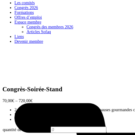
Les comités
Congrès 2026
Formations
Offres d’emploi
Espace membre
Congrès des membres 2026
Articles Sofaq
Liens
Devenir membre
Congrès-Soirée-Stand
70,00
€
–
720,00
€
2 journées de congrès et ateliers (2 déjeuners et 4 pauses gourmandes 
Soirée des membres au Moxy Lille City
Votre espace de stand pour les 2 journées du congrès
quantité de Espace de stand