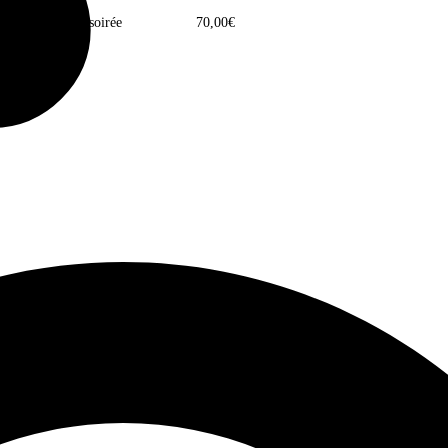
Participer à la soirée
70,00
€