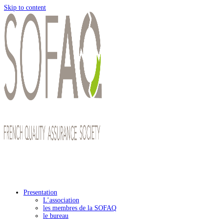
Skip to content
Presentation
L’association
les membres de la SOFAQ
le bureau