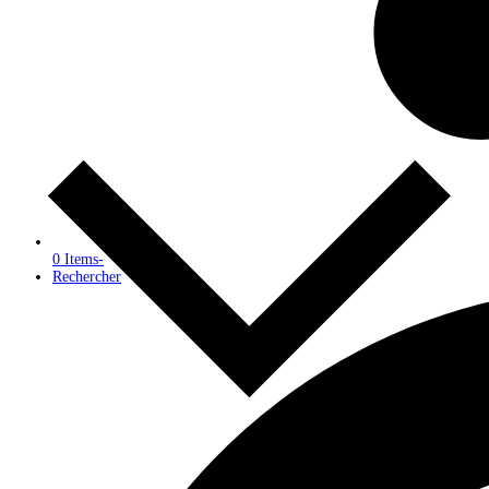
0 Items
-
Rechercher