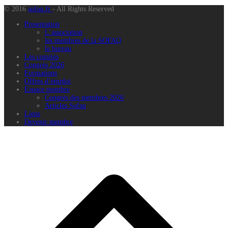
© 2016
sofaq.fr
- All Rights Reserved
Presentation
L’association
les membres de la SOFAQ
le bureau
Les comités
Congrès 2026
Formations
Offres d’emploi
Espace membre
Congrès des membres 2026
Articles Sofaq
Liens
Devenir membre