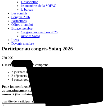
L’association
les membres de la SOFAQ
le bureau
Les comités
Congrès 2026
Formations
Offres d’emploi
Espace membre
Congrès des membres 2026
Articles Sofaq
Liens
Devenir membre
Participer au congrès Sofaq 2026
720,00
€
L’inscription au congrès comprend :
2 journées de conférences et ateliers
2 déjeuners
4 pauses gourmandes
Pour les membres SOFAQ, le tarif réduit s’appliquera
automatiquement sur la page suivante. Pour cela, vous devez être
connecté (formulaire de connexion en haut à droite)
quantité de Participer au congrès Sofaq 2026