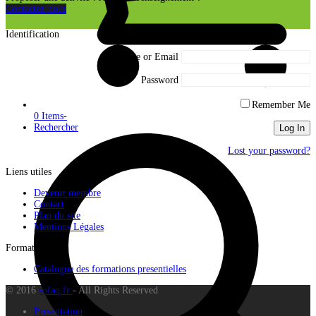
Contactez-nous
Identification
Username or Email
Password
Remember Me
0 Items
-
Rechercher
Lost your password?
Liens utiles
Devenir membre
Contact
Plan du site
Mentions Légales
Formations
Catalogue des formations presentielles
© 2016
sofaq.fr
- All Rights Reserved
Presentation