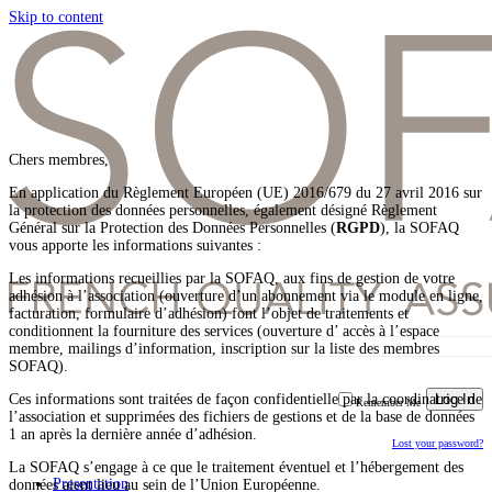
Skip to content
Chers membres,
En application du Règlement Européen (UE) 2016/679 du 27 avril 2016 sur
la protection des données personnelles, également désigné Règlement
Général sur la Protection des Données Personnelles (
RGPD
), la SOFAQ
vous apporte les informations suivantes :
Les informations recueillies par la SOFAQ, aux fins de gestion de votre
adhésion à l’association (ouverture d’un abonnement via le module en ligne,
facturation, formulaire d’adhésion) font l’objet de traitements et
conditionnent la fourniture des services (ouverture d’ accès à l’espace
membre, mailings d’information, inscription sur la liste des membres
SOFAQ).
Ces informations sont traitées de façon confidentielle par la coordinatrice de
Remember Me
l’association et supprimées des fichiers de gestions et de la base de données
1 an après la dernière année d’adhésion.
Lost your password?
La SOFAQ s’engage à ce que le traitement éventuel et l’hébergement des
Presentation
données aient lieu au sein de l’Union Européenne.