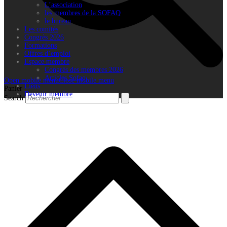
L’association
les membres de la SOFAQ
le bureau
Les comités
Congrès 2026
Formations
Offres d’emploi
Espace membre
Congrès des membres 2026
Articles Sofaq
Open mobile menu
Close mobile menu
Liens
Panier
Devenir membre
Search