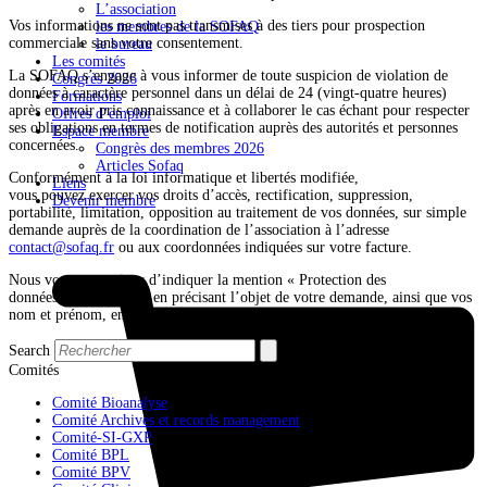
L’association
Vos informations ne sont pas transmises à des tiers pour prospection
les membres de la SOFAQ
commerciale sans votre consentement.
le bureau
Les comités
La SOFAQ s’engage à vous informer de toute suspicion de violation de
Congrès 2026
données à caractère personnel dans un délai de 24 (vingt-quatre heures)
Formations
après en avoir pris connaissance et à collaborer le cas échant pour respecter
Offres d’emploi
ses obligations en termes de notification auprès des autorités et personnes
Espace membre
concernées.
Congrès des membres 2026
Articles Sofaq
Conformément à la loi informatique et libertés modifiée,
Liens
vous pouvez exercer vos droits d’accès, rectification, suppression,
Devenir membre
portabilité, limitation, opposition au traitement de vos données, sur simple
demande auprès de la coordination de l’association à l’adresse
contact@sofaq.fr
ou aux coordonnées indiquées sur votre facture.
Nous vous remercions d’indiquer la mention « Protection des
données personnelles » en précisant l’objet de votre demande, ainsi que vos
nom et prénom, en joignant une copie recto-verso d’une pièce d’identité.
Search
Comités
Comité Bioanalyse
Comité Archives et records management
Comité-SI-GXP
Comité BPL
Comité BPV